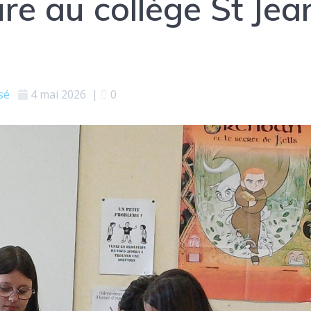
ire au collège St Jea
sé
4 mai 2026
|
0