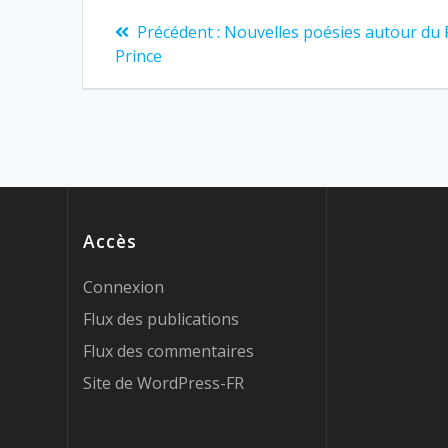
Navigation
Article
Précédent :
Nouvelles poésies autour du 
précédent
de
Prince
:
l’article
Accès
Connexion
Flux des publications
Flux des commentaires
Site de WordPress-FR