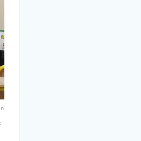
en
s
s