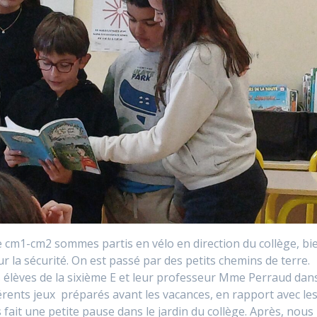
 de cm1-cm2 sommes partis en vélo en direction du collège, bi
r la sécurité. On est passé par des petits chemins de terre.
s élèves de la sixième E et leur professeur Mme Perraud dan
férents jeux préparés avant les vacances, en rapport avec le
 fait une petite pause dans le jardin du collège. Après, nous