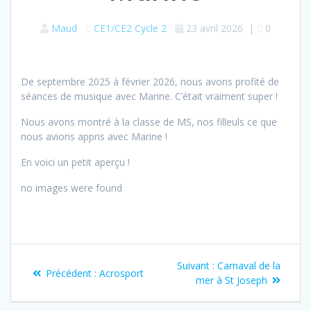
Maud
CE1/CE2
Cycle 2
23 avril 2026
|
0
De septembre 2025 à février 2026, nous avons profité de
séances de musique avec Marine. C’était vraiment super !
Nous avons montré à la classe de MS, nos filleuls ce que
nous avions appris avec Marine !
En voici un petit aperçu !
no images were found
Navigation
Article
Suivant :
Carnaval de la
Article
Précédent :
Acrosport
de
suivant
mer à St Joseph
précédent
:
: