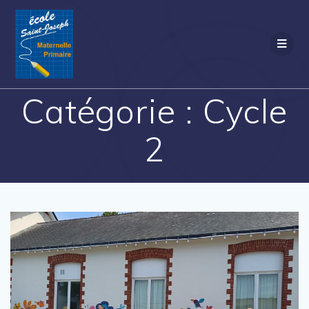
Passer
au
contenu
Catégorie :
Cycle
2