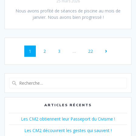
25 mars 2026
Nous avons profité de séances de piscine au mois de
janvier. Nous avons bien progressé !
Navigation
Page
Page
Page
Page
1
2
3
…
22
au
sein
des
Recherche
pour
articles
:
ARTICLES RÉCENTS
Les CM2 obtiennent leur Passeport du Civisme !
Les CM2 découvrent les gestes qui sauvent !