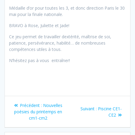
Médaille d’or pour toutes les 3, et donc direction Paris le 30
mai pour la finale nationale.
BRAVO à Rose, Juliette et Jade!
Ce jeu permet de travailler dextérité, maîtrise de soi,
patience, persévérance, habilité… de nombreuses
compétences utiles à tous.
N’hésitez pas à vous entraîner!
Navigation
Article
Précédent :
Nouvelles
Article
Suivant :
Piscine CE1-
de
précédent
poésies du printemps en
suivant
CE2
:
cm1-cm2
:
l’article