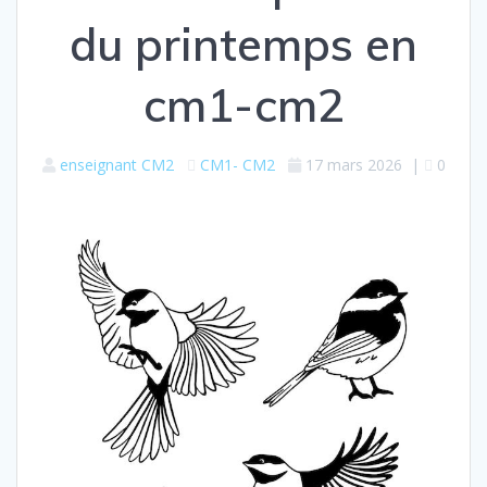
du printemps en
cm1-cm2
enseignant CM2
CM1- CM2
17 mars 2026
|
0