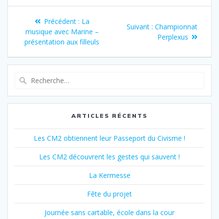
Navigation
Article
Précédent :
La
Article
Suivant :
Championnat
de
précédent
musique avec Marine –
suivant
Perplexus
:
présentation aux filleuls
:
l’article
Recherche
pour
:
ARTICLES RÉCENTS
Les CM2 obtiennent leur Passeport du Civisme !
Les CM2 découvrent les gestes qui sauvent !
La Kermesse
Fête du projet
Journée sans cartable, école dans la cour