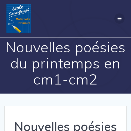
Passer
au
contenu
Nouvelles poésies
du printemps en
cm1-cm2
Nouvelles poésies