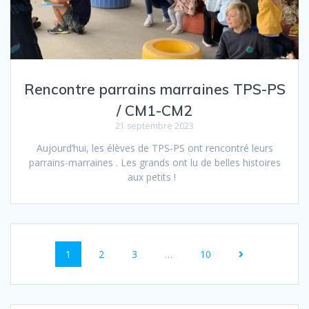
Rencontre parrains marraines TPS-PS
/ CM1-CM2
21 septembre 2023
Aujourd’hui, les élèves de TPS-PS ont rencontré leurs
parrains-marraines . Les grands ont lu de belles histoires
aux petits !
Navigation
Page
Page
Page
Page
1
2
3
…
10
au
sein