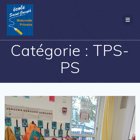
Passer
au
contenu
Catégorie :
TPS-
PS