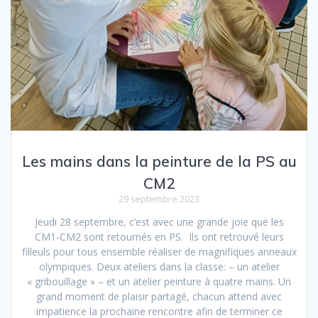
Les mains dans la peinture de la PS au
CM2
29 septembre 2023
Jeudi 28 septembre, c’est avec une grande joie que les
CM1-CM2 sont retournés en PS. Ils ont retrouvé leurs
filleuls pour tous ensemble réaliser de magnifiques anneaux
olympiques. Deux ateliers dans la classe: – un atelier
« gribouillage » – et un atelier peinture à quatre mains. Un
grand moment de plaisir partagé, chacun attend avec
impatience la prochaine rencontre afin de terminer ce