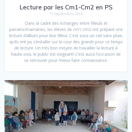
Lecture par les Cm1-Cm2 en PS
13 septembre 2024
Dans la cadre des échanges entre filleuls et
parrains/marraines, les élèves de cm1-cm2 ont préparé une
lecture d’album pour leur filleul. C’est sous un ciel sans pluie,
qu’ils ont pu s’installer sur la cour des grands pour ce temps
de lecture. Un très bon moyen de travailler la lecture à
haute voix, le public est exigeant! C’est aussi l’occasion de
se retrouver pour mieux faire connaissance.