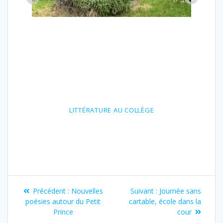
LITTÉRATURE AU COLLÈGE
Navigation
Article
Article
Précédent :
Nouvelles
Suivant :
Journée sans
de
précédent
suivant
poésies autour du Petit
cartable, école dans la
:
:
Prince
cour