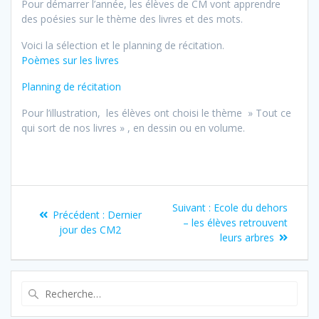
Pour démarrer l’année, les élèves de CM vont apprendre
des poésies sur le thème des livres et des mots.
Voici la sélection et le planning de récitation.
Poèmes sur les livres
Planning de récitation
Pour l’illustration, les élèves ont choisi le thème » Tout ce
qui sort de nos livres » , en dessin ou en volume.
Navigation
Article
Suivant :
Ecole du dehors
Article
Précédent :
Dernier
de
suivant
– les élèves retrouvent
précédent
jour des CM2
:
leurs arbres
:
l’article
Recherche
pour
: