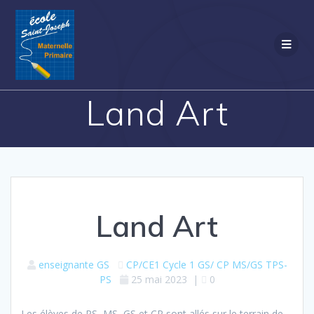
Passer
au
contenu
Land Art
Land Art
enseignante GS
CP/CE1
Cycle 1
GS/ CP
MS/GS
TPS-
PS
25 mai 2023
|
0
Les élèves de PS, MS, GS et CP sont allés sur le terrain de