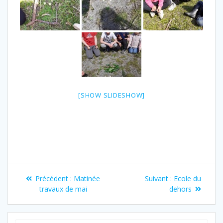
[SHOW SLIDESHOW]
Navigation
Article
Article
Précédent :
Matinée
Suivant :
Ecole du
de
précédent
suivant
travaux de mai
dehors
:
:
l’article