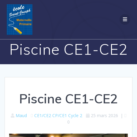
Passer
au
contenu
Piscine CE1-CE2
Piscine CE1-CE2
Maud
CE1/CE2
CP/CE1
Cycle 2
25 mars 2026
|
0