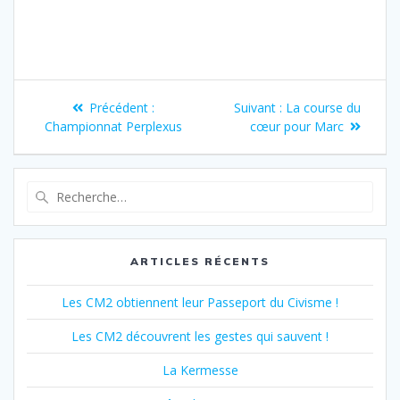
Navigation
Article
Article
Précédent :
Suivant :
La course du
de
précédent
suivant
Championnat Perplexus
cœur pour Marc
:
:
l’article
Recherche
pour
:
ARTICLES RÉCENTS
Les CM2 obtiennent leur Passeport du Civisme !
Les CM2 découvrent les gestes qui sauvent !
La Kermesse