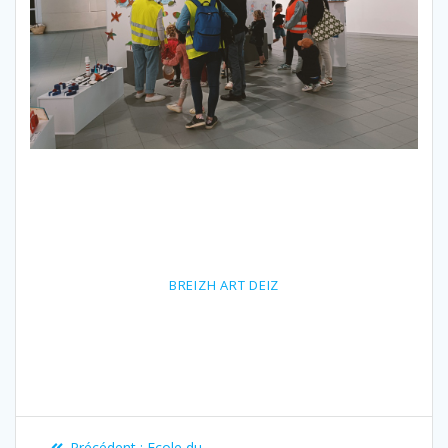
BREIZH ART DEIZ
Navigation
Article
Précédent :
Ecole du