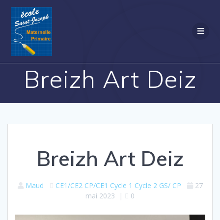
Passer
au
contenu
Breizh Art Deiz
Breizh Art Deiz
Maud
CE1/CE2
CP/CE1
Cycle 1
Cycle 2
GS/ CP
27
mai 2023
|
0