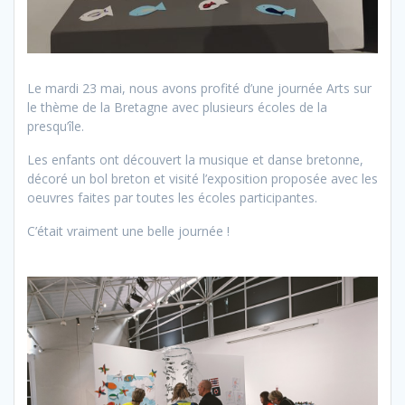
Le mardi 23 mai, nous avons profité d’une journée Arts sur
le thème de la Bretagne avec plusieurs écoles de la
presqu’île.
Les enfants ont découvert la musique et danse bretonne,
décoré un bol breton et visité l’exposition proposée avec les
oeuvres faites par toutes les écoles participantes.
C’était vraiment une belle journée !