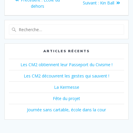
Article
Suivant :
Kin Ball
de
précédent
dehors
suivant
:
:
l’article
Recherche
pour
:
ARTICLES RÉCENTS
Les CM2 obtiennent leur Passeport du Civisme !
Les CM2 découvrent les gestes qui sauvent !
La Kermesse
Fête du projet
Journée sans cartable, école dans la cour