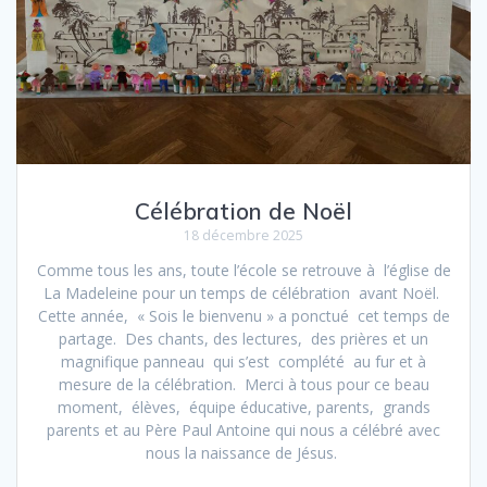
Célébration de Noël
18 décembre 2025
Comme tous les ans, toute l’école se retrouve à l’église de
La Madeleine pour un temps de célébration avant Noël.
Cette année, « Sois le bienvenu » a ponctué cet temps de
partage. Des chants, des lectures, des prières et un
magnifique panneau qui s’est complété au fur et à
mesure de la célébration. Merci à tous pour ce beau
moment, élèves, équipe éducative, parents, grands
parents et au Père Paul Antoine qui nous a célébré avec
nous la naissance de Jésus.