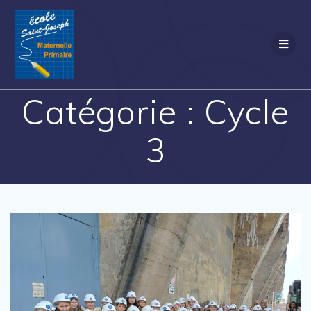
Passer
au
contenu
Catégorie :
Cycle
3