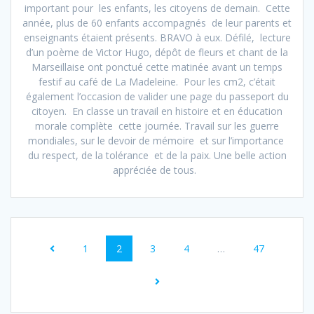
important pour les enfants, les citoyens de demain. Cette
année, plus de 60 enfants accompagnés de leur parents et
enseignants étaient présents. BRAVO à eux. Défilé, lecture
d’un poème de Victor Hugo, dépôt de fleurs et chant de la
Marseillaise ont ponctué cette matinée avant un temps
festif au café de La Madeleine. Pour les cm2, c’était
également l’occasion de valider une page du passeport du
citoyen. En classe un travail en histoire et en éducation
morale complète cette journée. Travail sur les guerre
mondiales, sur le devoir de mémoire et sur l’importance
du respect, de la tolérance et de la paix. Une belle action
appréciée de tous.
Navigation
Page
Page
Page
Page
Page
1
2
3
4
…
47
au
sein