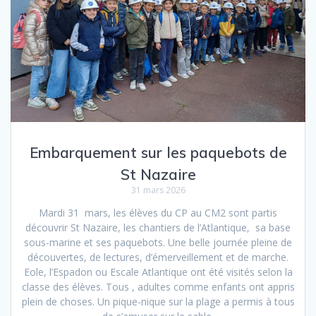
Embarquement sur les paquebots de
St Nazaire
31 mars 2026
Mardi 31 mars, les élèves du CP au CM2 sont partis
découvrir St Nazaire, les chantiers de l’Atlantique, sa base
sous-marine et ses paquebots. Une belle journée pleine de
découvertes, de lectures, d’émerveillement et de marche.
Eole, l’Espadon ou Escale Atlantique ont été visités selon la
classe des élèves. Tous , adultes comme enfants ont appris
plein de choses. Un pique-nique sur la plage a permis à tous